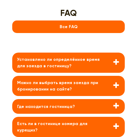
FAQ
Все FAQ
Установлено ли определённое время
для заезда в гостиницу?
При заселении в
KDO
временных ограничений в
Можно ли выбрать время заезда при
нашем отеле нет, расчётный час наступает с
бронировании на сайте?
момента фактического заселения, а тарифы 6, 12 и
24 часа позволят выбрать наиболее удобное время
Да, вы можете выбрать произвольное время заезда
проживания.
Где находится гостиница?
и выезда, отличное от 14:00 и 12:00
В отелях
NEO
установлено стандартное время
соответственно. Учитывайте, что стоимость
заселения 14:00 или позже, выезд в 12:00 или
Наши гостиницы расположены непосредственно на
рассчитывается в соответствии с выбранным
Есть ли в гостинице номера для
раньше. Также возможно предоставление услуг
территории железнодорожных вокзалов.
периодом проживания по тарифам 6, 12 и 24 часа.
курящих?
«Ранний заезд», «Поздний выезд». Подробные
Администратор гостиницы может подсказать по
условия уточняйте у администратора.