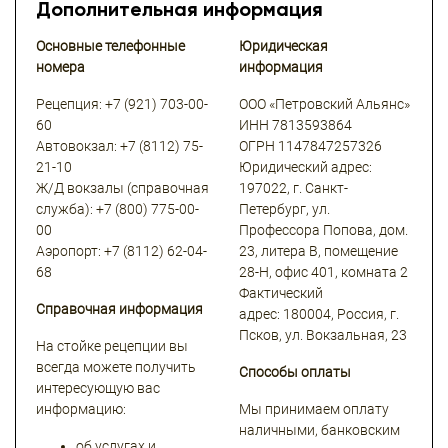
Дополнительная информация
Основные телефонные
Юридическая
номера
информация
Рецепция: +7 (921) 703-00-
ООО «Петровский Альянс»
60
ИНН 7813593864
Автовокзал: +7 (8112) 75-
ОГРН 1147847257326
21-10
Юридический адрес:
Ж/Д вокзалы (справочная
197022, г. Санкт-
служба): +7 (800) 775-00-
Петербург, ул.
00
Профессора Попова, дом.
Аэропорт: +7 (8112) 62-04-
23, литера В, помещение
68
28-Н, офис 401, комната 2
Фактический
Справочная информация
адрес: 180004, Россия, г.
Псков, ул. Вокзальная, 23
На стойке рецепции вы
всегда можете получить
Способы оплаты
интересующую вас
информацию:
Мы принимаем оплату
наличными, банковским
об услугах и