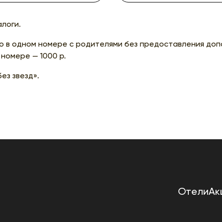
алоги.
о в одном номере с родителями без предоставления до
номере — 1000 р.
ез звезд».
Отели
Ак