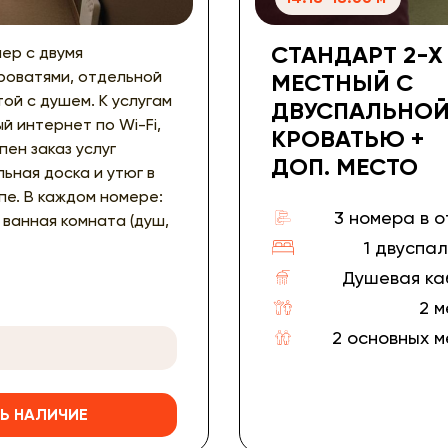
СТАНДАРТ 2-Х
ер с двумя
роватями, отдельной
МЕСТНЫЙ С
ой с душем. К услугам
ДВУСПАЛЬНО
й интернет по Wi-Fi,
КРОВАТЬЮ +
пен заказ услуг
ДОП. МЕСТО
льная доска и утюг в
е. В каждом номере:
3 номера в 
 ванная комната (душ,
1 двуспа
Душевая ка
2 
2 основных 
Ь НАЛИЧИЕ