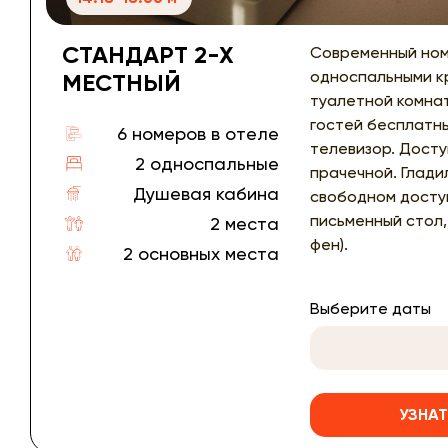
СТАНДАРТ 2-Х
Современный ном
односпальными к
МЕСТНЫЙ
туалетной комнат
гостей бесплатны
6 номеров в отеле
телевизор. Досту
2 односпальные
прачечной. Глади
Душевая кабина
свободном доступ
письменный стол,
2 места
фен).
2 основных места
Выберите даты
УЗНАТ