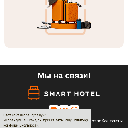
Мы на связи!
Этот сайт использует куки.
Отели
Акции
Новости
О нас
Сотрудничество
Контакты
Используя наш сайт, вы принимаете нашу
Политику
конфиденциальности
.