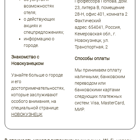
Профессора Попова, дом.
возможностях
23, литера В, помещение
отеля;
28-Н, офис 401, комната 2
о действующих
Фактический
акциях и
адрес: 654041, Россия,
спецпредложениях;
Кемеровская обл., г.
информацию о
Новокузнецк, ул.
городе.
Транспортная, 2
Знакомство с
Способы оплаты
Новокузнецком
Мы принимаем оплату
Узнайте больше о городе
наличными, банковским
и его
переводом или
достопримечательностях,
банковскими картами
которые заслуживают
следующих платежных
особого внимания, на
систем: Visa, MasterCard,
специальной странице:
МИР.
НОВОКУЗНЕЦК