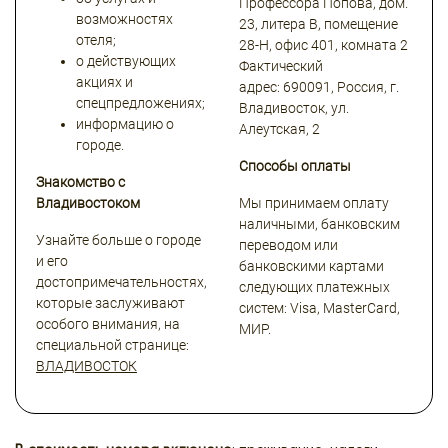
Профессора Попова, дом.
возможностях
23, литера В, помещение
отеля;
28-Н, офис 401, комната 2
о действующих
Фактический
акциях и
адрес: 690091, Россия, г.
спецпредложениях;
Владивосток, ул.
информацию о
Алеутская, 2
городе.
Способы оплаты
Знакомство с
Владивостоком
Мы принимаем оплату
наличными, банковским
Узнайте больше о городе
переводом или
и его
банковскими картами
достопримечательностях,
следующих платежных
которые заслуживают
систем: Visa, MasterCard,
особого внимания, на
МИР.
специальной странице:
В
ЛАДИВОСТОК