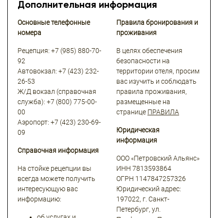
Дополнительная информация
Основные телефонные
Правила бронирования и
номера
проживания
Рецепция:
+7 (985) 880-70-
В целях обеспечения
92
безопасности на
Автовокзал:
+7 (423) 232-
территории отеля, просим
26-53
вас изучить и соблюдать
Ж/Д вокзал (справочная
правила проживания,
служба):
+7 (800) 775-00-
размещенные на
00
странице
ПРАВИЛА
Аэропорт:
+7 (423) 230-69-
Юридическая
09
информация
Справочная информация
ООО «Петровский Альянс»
На стойке рецепции вы
ИНН
7813593864
всегда можете получить
ОГРН
1147847257326
интересующую вас
Юридический адрес:
информацию:
197022, г. Санкт-
Петербург, ул.
об услугах и