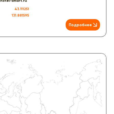
@hotel-smart.ru
43.111251
131.881595
Подробнее