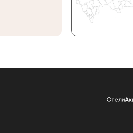
Отели
Ак