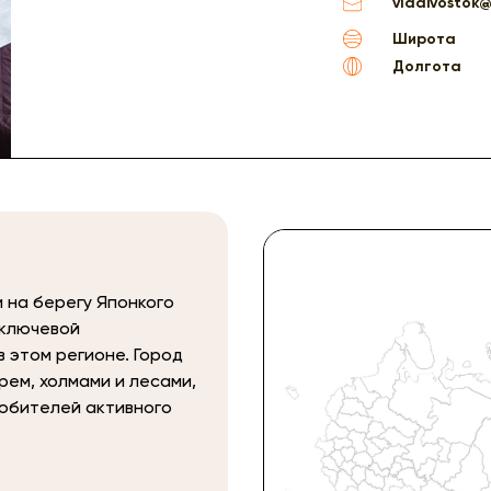
vladivostok
Широта
Долгота
 на берегу Японкого
 ключевой
 этом регионе. Город
ем, холмами и лесами,
любителей активного