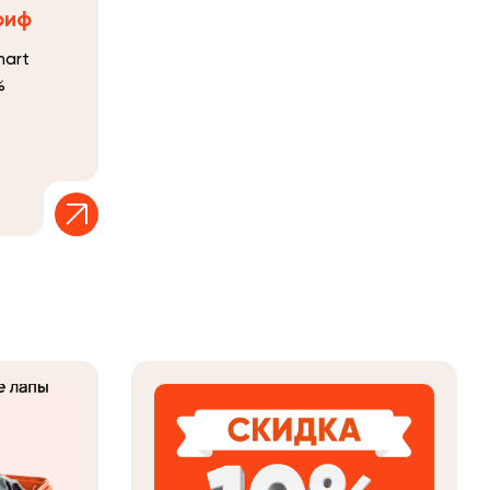
риф
mart
%