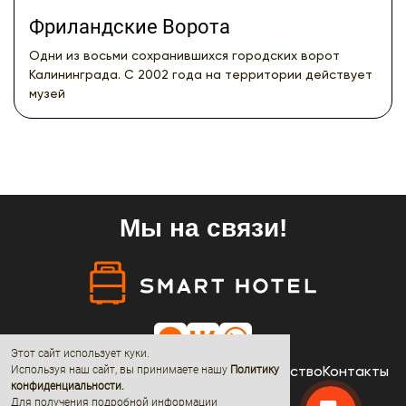
Фриландские Ворота
Одни из восьми сохранившихся городских ворот
Калининграда. С 2002 года на территории действует
музей
Мы на связи!
Этот сайт использует куки.
Отели
Акции
Новости
О нас
Сотрудничество
Контакты
Используя наш сайт, вы принимаете нашу
Политику
конфиденциальности
.
Для получения подробной информации