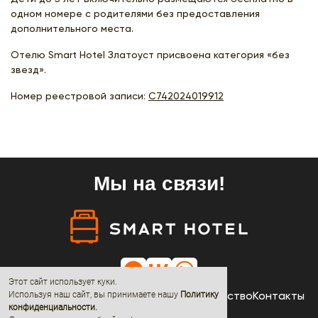
одном номере с родителями без предоставления
дополнительного места.
Отелю Smart Hotel Златоуст присвоена категория «без
звезд».
Номер реестровой записи:
С742024019912
Мы на связи!
Этот сайт использует куки.
Отели
Акции
Новости
О нас
Сотрудничество
Контакты
Используя наш сайт, вы принимаете нашу
Политику
конфиденциальности
.