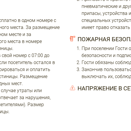
пневматические и дру
припасы, устройства и
сплатно в одном номере с
специальных устройст
ного места. За размещение
имеет право отказать 
ном месте и за
ПОЖАРНАЯ БЕЗОП
ого места в номере
иницы.
При поселении Гости
 свой номер с 07:00 до
безопасности и подпи
сли посетитель остался в
Гости обязаны соблю
трироваться и оплатить
Закончив пользоватьс
остиницы. Размещение
выключать их, соблю
дных мест.
НАПРЯЖЕНИЕ В СЕТ
 случае утраты или
твечает за нарушения,
етителями). Размер
ицы.