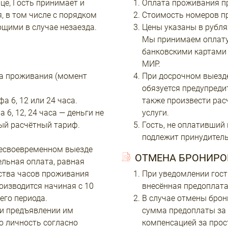
це, Гость принимает и
Оплата проживания пр
 в том числе с порядком
Стоимость номеров пр
щими в случае незаезда.
Цены указаны в рубля
Мы принимаем оплату
банковскими картами 
МИР.
а проживания (момент
При досрочном выезде
обязуется предупреди
 6, 12 или 24 часа.
также произвести рас
6, 12, 24 часа — деньги не
услуги.
ый расчётный тариф.
Гость, не оплативший
подлежит принудител
 несвоевременном выезде
ОТМЕНА БРОНИРО
ельная оплата, равная
чества часов проживания
При уведомлении гост
оизводится начиная с 10
внесённая предоплата
го периода.
В случае отмены брон
ри предъявлении им
сумма предоплаты за 
о личность согласно
компенсацией за прос