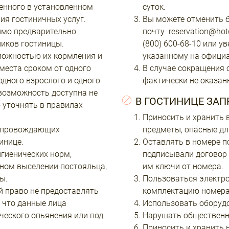
енного в установленном
суток.
ия гостиничных услуг.
Вы можете отменить б
имо предварительно
почту reservation@hot
иков гостиницы.
(800) 600-68-10 или у
зможностью их кормления и
указанному на официа
места сроком от одного
В случае сокращения 
одного взрослого и одного
фактически не оказан
 возможность доступна не
В ГОСТИНИЦЕ ЗА
 уточнять в правилах
Приносить и хранить 
сопровождающих
предметы, опасные дл
инице.
Оставлять в номере по
гиенических норм,
подписывали договор 
ьном выселении постояльца,
им ключи от номера.
ы.
Пользоваться электр
й право не предоставлять
комплектацию номера
, что данные лица
Использовать оборудо
ического опьянения или под
Нарушать общественн
Приносить и хранить 