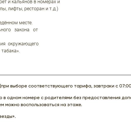
рет и кальянов в номерах и
ы, лифты, ресторан и т.д.)
едённом месте.
ьного закона от
вия окружающего
 табака».
при выборе соответствующего тарифа, завтраки с 07:00 
 в одном номере с родителями без предоставления допо
ем можно воспользоваться на этаже.
везды».