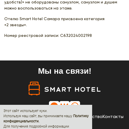
удобств)» не оборудованы санузлом, санузлом и душем
можно воспользоваться на этаже.
Отелю Smart Hotel Самара присвоена категория
«2 звезды».
Номер реестровой записи:
С632024002198
Мы на связи!
Этот сайт использует куки.
Отели
Акции
Новости
О нас
Сотрудничество
Контакты
Используя наш сайт, вы принимаете нашу
Политику
конфиденциальности
.
Для получения подробной информации