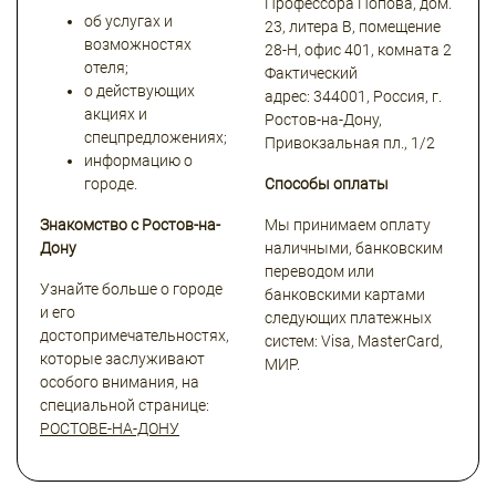
Профессора Попова, дом.
об услугах и
23, литера В, помещение
возможностях
28-Н, офис 401, комната 2
отеля;
Фактический
о действующих
адрес: 344001, Россия, г.
акциях и
Ростов-на-Дону,
спецпредложениях;
Привокзальная пл., 1/2
информацию о
городе.
Способы оплаты
Знакомство с Ростов-на-
Мы принимаем оплату
Дону
наличными, банковским
переводом или
Узнайте больше о городе
банковскими картами
и его
следующих платежных
достопримечательностях,
систем: Visa, MasterCard,
которые заслуживают
МИР.
особого внимания, на
специальной странице:
РОСТОВЕ-НА-ДОНУ