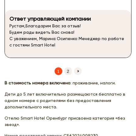
Ответ управляющей компании
Рустам,Благодарим Вас за отзыв!
Будем рады видеть Вас снова!
С уважением, Марина Осипенко Менеджер по работе
с гостями Smart Hotel
1
2
(current)
В стоимость номера включено
: проживание, налоги.
Дети до 5 лет включительно размещаются бесплатно в
одном номере с родителями без предоставления
дополнительного места.
Отелю Smart Hotel Оренбург присвоена категория «без
звезд».
Номер реестровой записи:
С562024009230