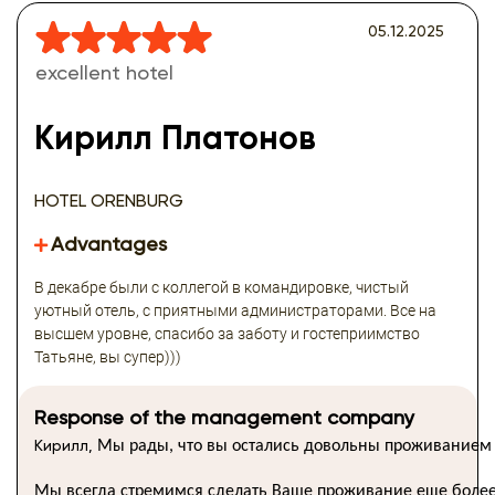
05.12.2025
excellent hotel
Кирилл Платонов
HOTEL ORENBURG
Advantages
В декабре были с коллегой в командировке, чистый
уютный отель, с приятными администраторами. Все на
высшем уровне, спасибо за заботу и гостеприимство
Татьяне, вы супер)))
Response of the management company
Кирилл,
Мы
рады,
что
вы
остались
довольны
проживанием
Мы
всегда
стремимся
сделать
Ваше
проживание
еще
боле