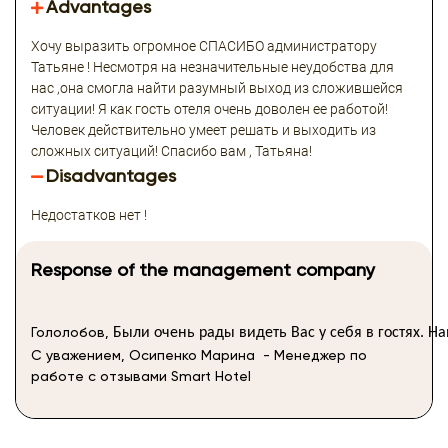
Advantages
Хочу выразить огромное СПАСИБО администратору
Татьяне ! Несмотря на незначительные неудобства для
нас ,она смогла найти разумный выход из сложившейся
ситуации! Я как гость отеля очень доволен ее работой!
Человек действительно умеет решать и выходить из
сложных ситуаций! Спасибо вам , Татьяна!
Disadvantages
Недостатков нет !
Response of the management company
Гололобов,
Были
очень
рады
видеть
Вас
у
себя
в
гостях.
На
С уважением, Осипенко Марина - Менеджер по
работе с отзывами Smart Hotel