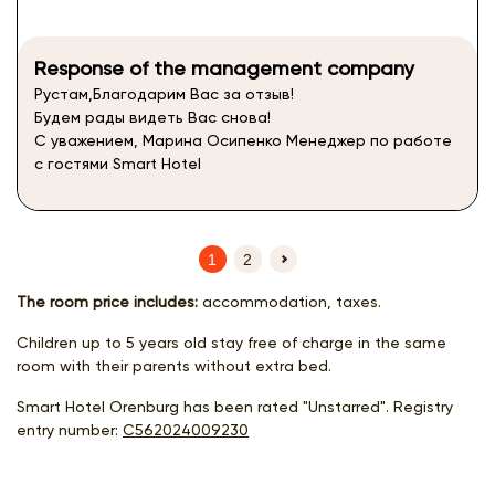
Response of the management company
Рустам,Благодарим Вас за отзыв!
Будем рады видеть Вас снова!
С уважением, Марина Осипенко Менеджер по работе
с гостями Smart Hotel
1
2
(current)
The room price includes:
accommodation, taxes.
Children up to 5 years old stay free of charge in the same
room with their parents without extra bed.
Smart Hotel Orenburg has been rated "Unstarred". Registry
entry number:
С562024009230