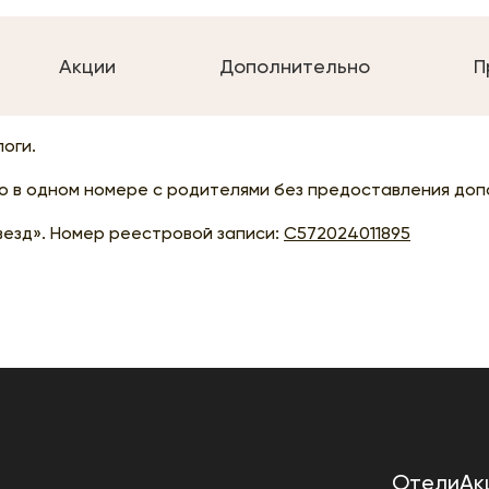
Акции
Дополнительно
П
логи.
 в одном номере с родителями без предоставления доп
везд». Номер реестровой записи:
С572024011895
Отели
Ак