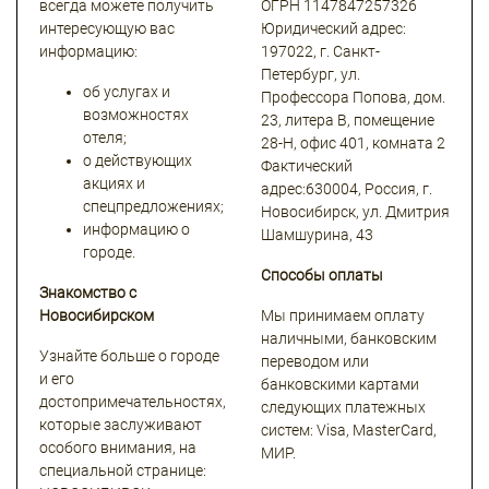
всегда можете получить
ОГРН 1147847257326
интересующую вас
Юридический адрес:
информацию:
197022, г. Санкт-
Петербург, ул.
об услугах и
Профессора Попова, дом.
возможностях
23, литера В, помещение
отеля;
28-Н, офис 401, комната 2
о действующих
Фактический
акциях и
адрес:630004, Россия, г.
спецпредложениях;
Новосибирск, ул. Дмитрия
информацию о
Шамшурина, 43
городе.
Способы оплаты
Знакомство с
Новосибирском
Мы принимаем оплату
наличными, банковским
Узнайте больше о городе
переводом или
и его
банковскими картами
достопримечательностях,
следующих платежных
которые заслуживают
систем: Visa, MasterCard,
особого внимания, на
МИР.
специальной странице: