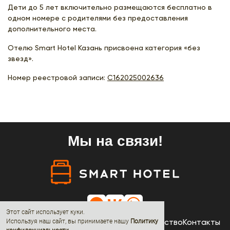
Дети до 5 лет включительно размещаются бесплатно в
одном номере с родителями без предоставления
дополнительного места.
Отелю Smart Hotel Казань присвоена категория «без
звезд».
Номер реестровой записи:
С162025002636
Мы на связи!
Этот сайт использует куки.
Отели
Акции
Новости
О нас
Сотрудничество
Контакты
Используя наш сайт, вы принимаете нашу
Политику