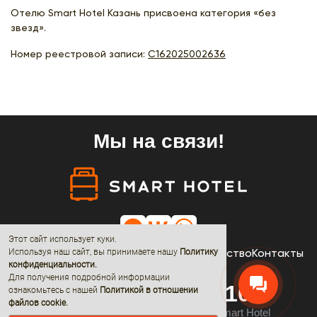
Отелю Smart Hotel Казань присвоена категория «без
звезд».
Номер реестровой записи:
С162025002636
Мы на связи!
Этот сайт использует куки.
Отели
Акции
Новости
О нас
Сотрудничество
Контакты
Используя наш сайт, вы принимаете нашу
Политику
конфиденциальности
.
Для получения подробной информации
8 (800) 600-68-10
ознакомьтесь с нашей
Политикой в отношении
файлов cookie.
© 2019 - 2026 All rights reserved by Smart Hotel