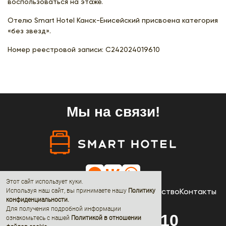
воспользоваться на этаже.
Отелю Smart Hotel Канск-Енисейский присвоена категория
«без звезд».
Номер реестровой записи:
С242024019610
Мы на связи!
Этот сайт использует куки.
Отели
Акции
Новости
О нас
Сотрудничество
Контакты
Используя наш сайт, вы принимаете нашу
Политику
конфиденциальности
.
Для получения подробной информации
8 (800) 600-68-10
ознакомьтесь с нашей
Политикой в отношении