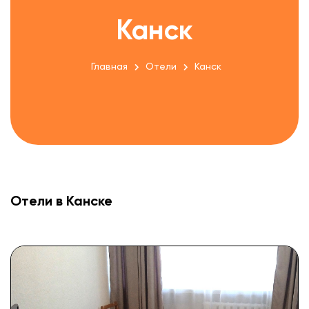
Канск
Главная
Отели
Канск
Отели в Канске