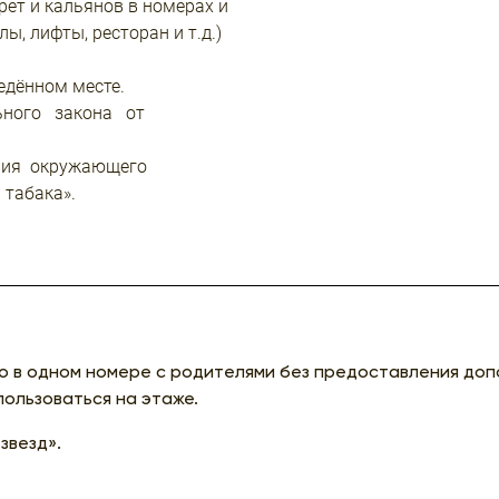
рет и кальянов в номерах и
ы, лифты, ресторан и т.д.)
едённом месте.
ьного закона от
вия окружающего
 табака».
 в одном номере с родителями без предоставления доп
ользоваться на этаже.
звезд».