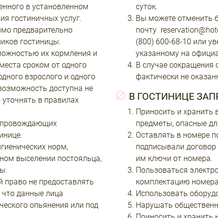
енного в установленном
суток.
ия гостиничных услуг.
Вы можете отменить б
имо предварительно
почту reservation@hot
иков гостиницы.
(800) 600-68-10 или у
зможностью их кормления и
указанному на официа
места сроком от одного
В случае сокращения 
одного взрослого и одного
фактически не оказан
 возможность доступна не
В ГОСТИНИЦЕ ЗА
 уточнять в правилах
Приносить и хранить 
сопровождающих
предметы, опасные дл
инице.
Оставлять в номере по
гиенических норм,
подписывали договор 
ьном выселении постояльца,
им ключи от номера.
ы.
Пользоваться электр
й право не предоставлять
комплектацию номера
, что данные лица
Использовать оборудо
ического опьянения или под
Нарушать общественн
Приносить и хранить 