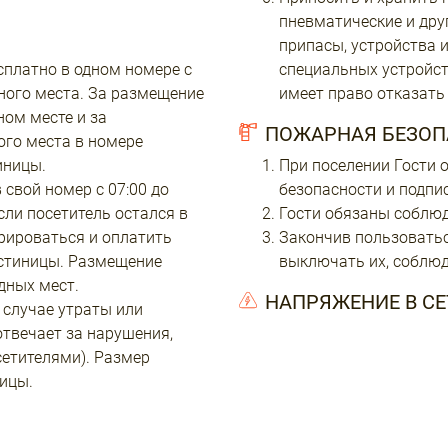
пневматические и дру
припасы, устройства и
сплатно в одном номере с
специальных устройст
ного места. За размещение
имеет право отказать 
ном месте и за
ПОЖАРНАЯ БЕЗОП
ого места в номере
иницы.
При поселении Гости
 свой номер с 07:00 до
безопасности и подпи
сли посетитель остался в
Гости обязаны соблю
трироваться и оплатить
Закончив пользоватьс
остиницы. Размещение
выключать их, соблю
дных мест.
НАПРЯЖЕНИЕ В СЕТ
 случае утраты или
твечает за нарушения,
етителями). Размер
ицы.