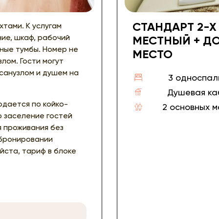
СТАНДАРТ 2-Х
хтами. К услугам
ие, шкаф, рабочий
МЕСТНЫЙ + ДО
ные тумбы. Номер не
МЕСТО
лом. Гости могут
санузлом и душем на
3 односпал
Душевая ка
одается по койко-
2 основных 
о заселение гостей
я проживания без
 бронировании
йста, тариф в блоке