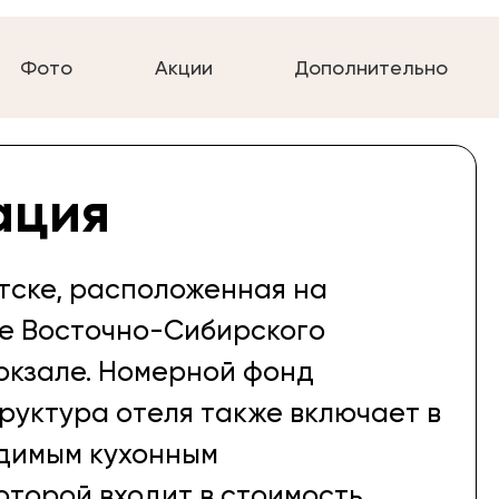
Фото
Акции
Дополнительно
ация
утске, расположенная на
е Восточно-Сибирского
окзале. Номерной фонд
руктура отеля также включает в
одимым кухонным
оторой входит в стоимость