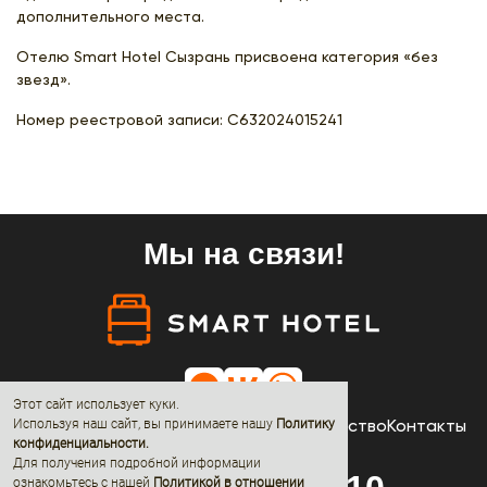
дополнительного места.
Отелю Smart Hotel Сызрань присвоена категория «без
звезд».
Номер реестровой записи:
С632024015241
Мы на связи!
Этот сайт использует куки.
Отели
Акции
Новости
О нас
Сотрудничество
Контакты
Используя наш сайт, вы принимаете нашу
Политику
конфиденциальности
.
Для получения подробной информации
ознакомьтесь с нашей
Политикой в отношении