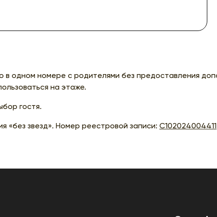
 в одном номере с родителями без предоставления доп
ользоваться на этаже.
ыбор гостя.
я «без звезд». Номер реестровой записи:
С102024004411