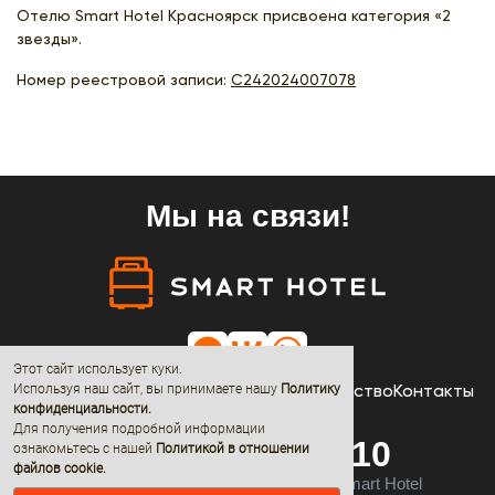
Отелю Smart Hotel Красноярск присвоена категория «2
звезды».
Номер реестровой записи:
С242024007078
Мы на связи!
Этот сайт использует куки.
Отели
Акции
Новости
О нас
Сотрудничество
Контакты
Используя наш сайт, вы принимаете нашу
Политику
конфиденциальности
.
Для получения подробной информации
8 (800) 600-68-10
ознакомьтесь с нашей
Политикой в отношении
файлов cookie.
© 2019 - 2026 All rights reserved by Smart Hotel