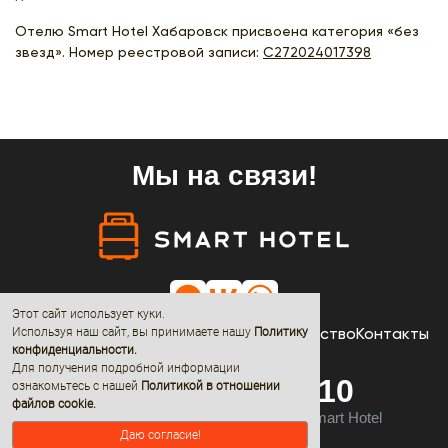
Отелю Smart Hotel Хабаровск присвоена категория «без
звезд». Номер реестровой записи:
С272024017398
Мы на связи!
Этот сайт использует куки.
Отели
Акции
Новости
О нас
Сотрудничество
Контакты
Используя наш сайт, вы принимаете нашу
Политику
конфиденциальности
.
Для получения подробной информации
8 (800) 600-68-10
ознакомьтесь с нашей
Политикой в отношении
файлов cookie.
© 2019 - 2026 All rights reserved by Smart Hotel
Даю согласие!