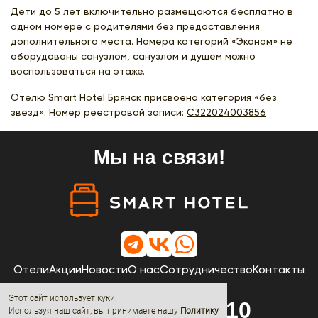
Дети до 5 лет включительно размещаются бесплатно в
одном номере с родителями без предоставления
дополнительного места. Номера категорий «Эконом» не
оборудованы санузлом, санузлом и душем можно
воспользоваться на этаже.
Отелю Smart Hotel Брянск присвоена категория «без
звезд». Номер реестровой записи:
С322024003856
Мы на связи!
Отели
Акции
Новости
О нас
Сотрудничество
Контакты
Этот сайт использует куки.
8 (800) 600-68-10
Используя наш сайт, вы принимаете нашу
Политику