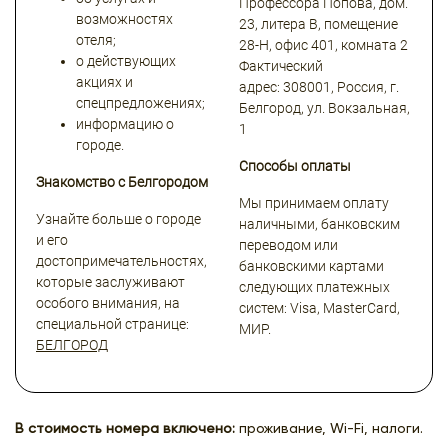
Профессора Попова, дом.
возможностях
23, литера В, помещение
отеля;
28-Н, офис 401, комната 2
о действующих
Фактический
акциях и
адрес: 308001, Россия, г.
спецпредложениях;
Белгород, ул. Вокзальная,
информацию о
1
городе.
Способы оплаты
Знакомство с Белгородом
Мы принимаем оплату
Узнайте больше о городе
наличными, банковским
и его
переводом или
достопримечательностях,
банковскими картами
которые заслуживают
следующих платежных
особого внимания, на
систем: Visa, MasterCard,
специальной странице:
МИР.
БЕЛГОРОД
В стоимость номера включено:
проживание, Wi-Fi, налоги.