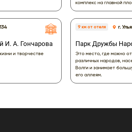
комплекс на главной пл
/134
г. Ул
9 км от отеля
 И. А. Гончарова
Парк Дружбы Нар
жизни и творчестве
Это место, где можно от
различных народов, нас
Волги и занимает больш
его аллеям.