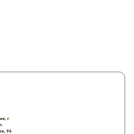
я, г.
л.
я, 96