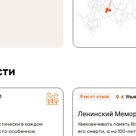
сти
1
г. Уль
8 км от отеля
Ленинский Мемо
актически в каждом
Увековечивать память В
есто особенное.
его смерти, а на 100-л