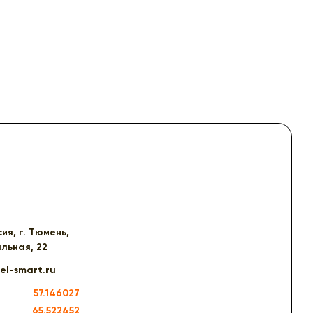
ия, г. Тюмень,
альная, 22
l-smart.ru
57.146027
65.522452