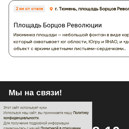
г. Тюмень, площадь Борцов Рев
2 км от отеля
Площадь Борцов Революции
Изюминка площади — небольшой фонтан в виде ка
который охватывает юг области, Югру и ЯНАО, и «д
объект с яркими цветными листьями-сердечками..
Мы на связи!
Этот сайт использует куки.
Используя наш сайт, вы принимаете нашу
Политику
конфиденциальности
.
Для получения подробной информации
ознакомьтесь с нашей
Политикой в отношении