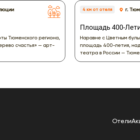
олюции
г. Тюм
4 км от отеля
Площадь 400-Лет
рты Тюменского региона,
Наравне с Цветным бул
ерево счастья» — арт-
площадь 400-летия, на
театра в России — Тюме
Отели
Ак