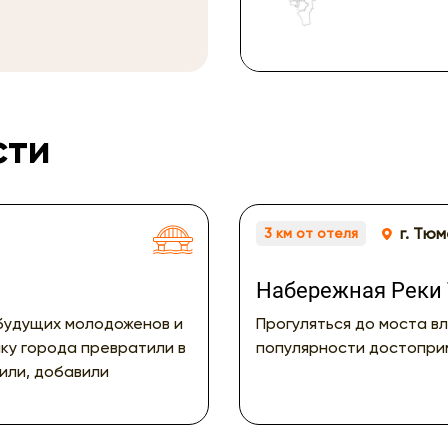
сти
г. Тюм
3 км от отеля
Набережная Реки
будущих молодоженов и
Прогуляться до моста в
чку города превратили в
популярности достопри
или, добавили