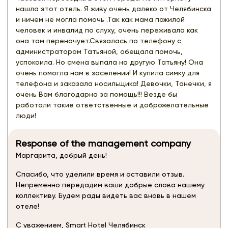
нашла этот отель. Я живу очень далеко от Челябинска
и ничем не могла помочь .Так как мама пожилой
человек и инвалид по слуху, очень переживала как
она там переночует.Связалась по телефону с
администратором Татьяной, обещала помочь,
успокоила. Но смена выпала на другую Татьяну! Она
очень помогла нам в заселении! И купила симку для
телефона и заказала носильщика! Девочки, Танечки, я
очень Вам благодарна за помощь!!! Везде бы
работали такие ответственные и доброжелательные
люди!
Response of the management company
Маргарита, добрый день!
Спасибо, что уделили время и оставили отзыв.
Непременно передадим ваши добрые слова нашему
коллективу. Будем рады видеть вас вновь в нашем
отеле!
С уважением, Smart Hotel Челябинск